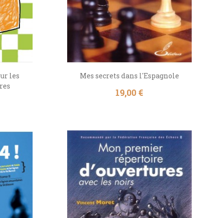
ur les
Mes secrets dans l'Espagnole
ures
Prix
19,00 €