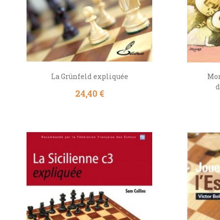
La Grünfeld expliquée
Mon
d
Prix
24,40 €