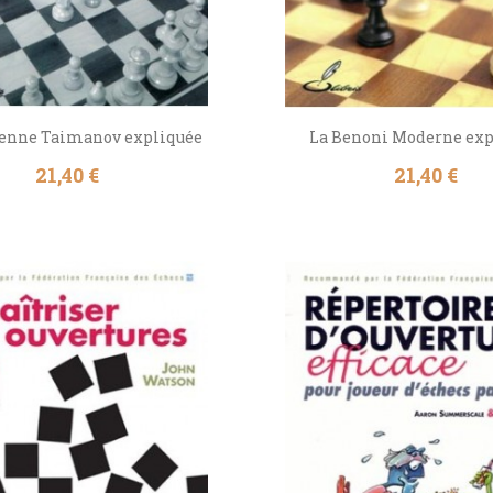
ienne Taimanov expliquée
La Benoni Moderne exp
Prix
Prix
21,40 €
21,40 €