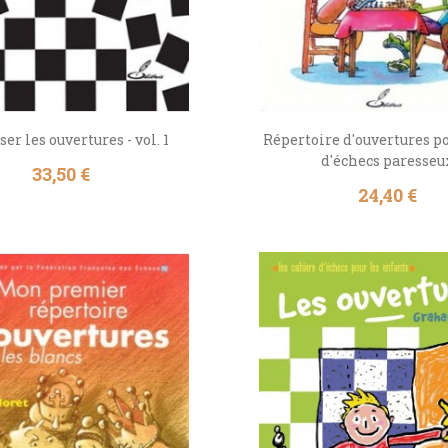
er les ouvertures - vol. 1
Répertoire d'ouvertures po
d'échecs paresseu
Prix
33,50 €
Prix
24,40 €