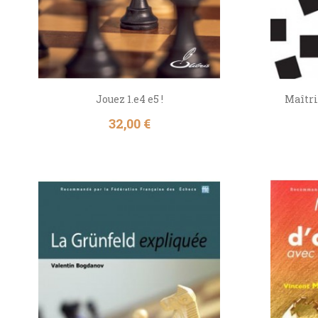
Jouez 1.e4 e5 !
Maîtris
Prix
32,00 €