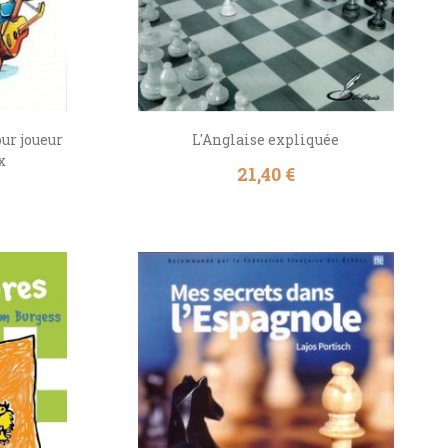
ur joueur
L'Anglaise expliquée
x
Prix
21,40 €