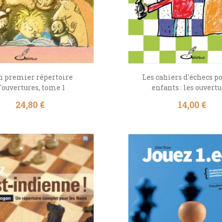
 premier répertoire
Les cahiers d'échecs po
'ouvertures, tome 1
enfants : les ouvert
Prix
Prix
24,80 €
14,00 €