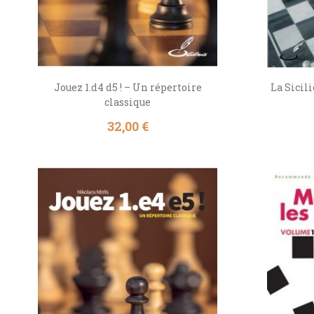
Jouez 1.d4 d5 ! – Un répertoire
La Sicil
classique
Prix
32,00 €