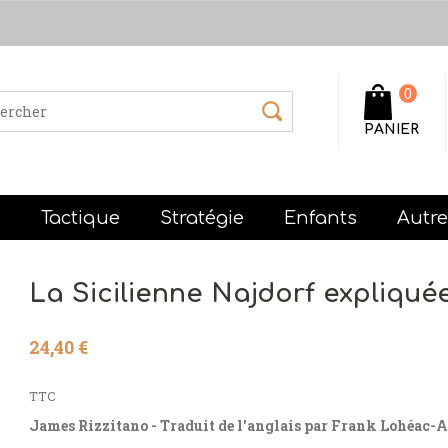
0
PANIER
s
Tactique
Stratégie
Enfants
Autr
La Sicilienne Najdorf expliqué
24,40 €
TTC
James Rizzitano - Traduit de l'anglais par Frank Lohéa