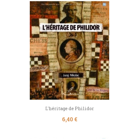
L'héritage de Philidor
Prix
6,40 €