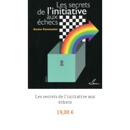
Les secrets de l'initiative aux
échecs
Prix
19,00 €