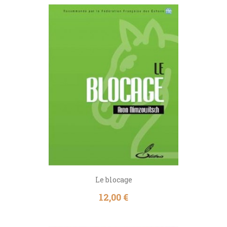
Le blocage
Prix
12,00 €