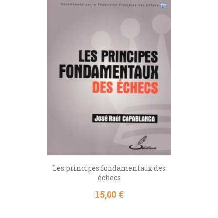
Les principes fondamentaux des
échecs
Prix
15,00 €