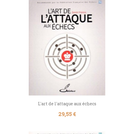
L'art de l'attaque aux échecs
Prix
29,55 €