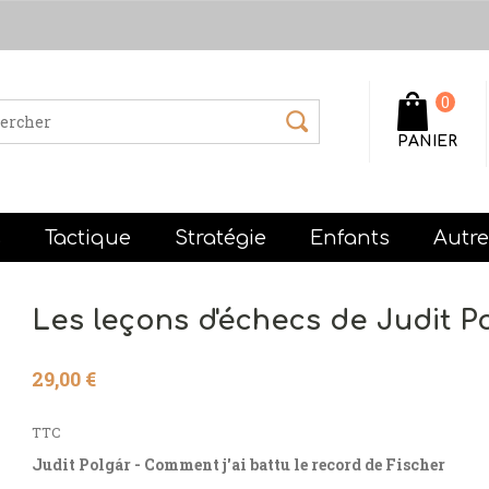
0
PANIER
s
Tactique
Stratégie
Enfants
Autr
Les leçons d'échecs de Judit Po
29,00 €
TTC
Judit Polgár - Comment j'ai battu le record de Fischer