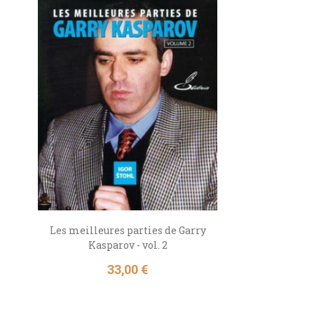
Les meilleures parties de Garry
Kasparov - vol. 2
Prix
33,00 €