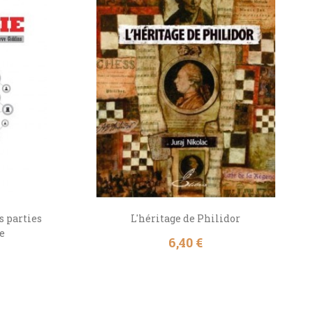
s parties
L'héritage de Philidor
re
Prix
6,40 €