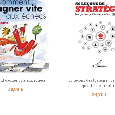
 gagner vite aux échecs
50 leçons de stratégie - Le
qu'il faut connaît
Prix
19,00 €
Prix
23,70 €