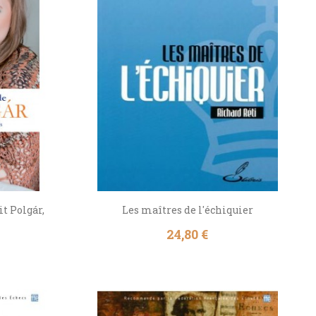
it Polgár,
Les maîtres de l'échiquier
Prix
24,80 €