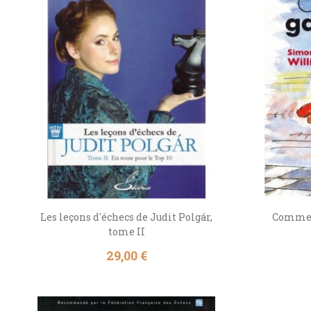
Les leçons d'échecs de Judit Polgár,
Comment
tome II
Prix
29,00 €